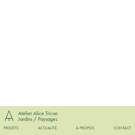
Atelier Alice Tricon
Jardins / Paysages
PROJETS
ACTUALITÉ
À PROPOS
CONTACT