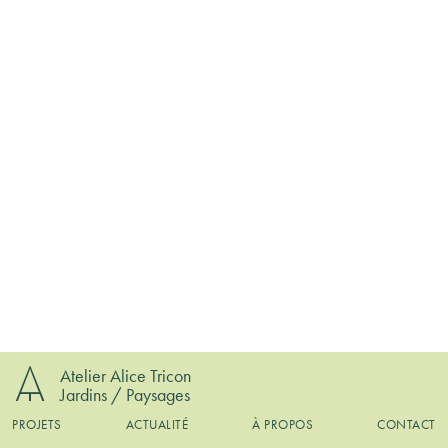
Atelier Alice Tricon
Jardins / Paysages
PROJETS
ACTUALITÉ
À PROPOS
CONTACT