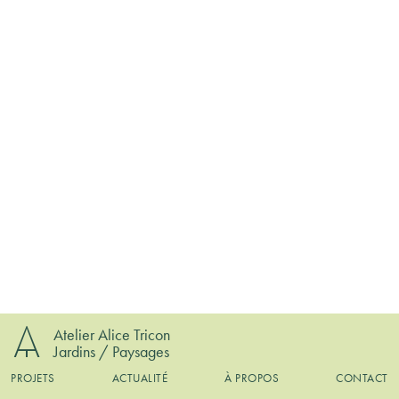
Atelier Alice Tricon
Jardins / Paysages
PROJETS
ACTUALITÉ
À PROPOS
CONTACT