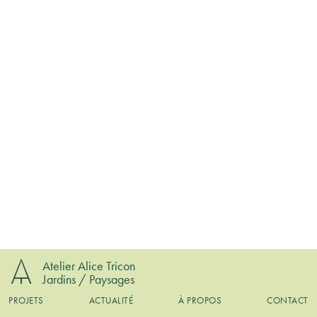
Atelier Alice Tricon
Jardins / Paysages
PROJETS
ACTUALITÉ
À PROPOS
CONTACT