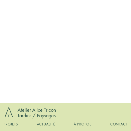
Atelier Alice Tricon
Jardins / Paysages
PROJETS
ACTUALITÉ
À PROPOS
CONTACT