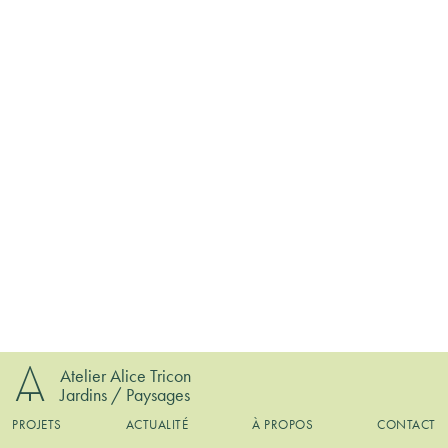
Atelier Alice Tricon
Jardins / Paysages
PROJETS
ACTUALITÉ
À PROPOS
CONTACT