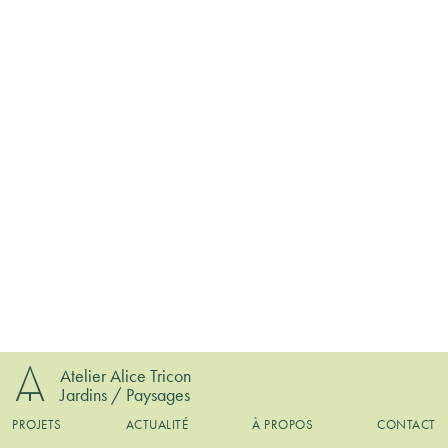
Atelier Alice Tricon
Jardins / Paysages
PROJETS
ACTUALITÉ
À PROPOS
CONTACT