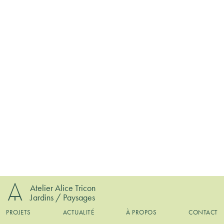
Atelier Alice Tricon
Jardins / Paysages
PROJETS
ACTUALITÉ
À PROPOS
CONTACT