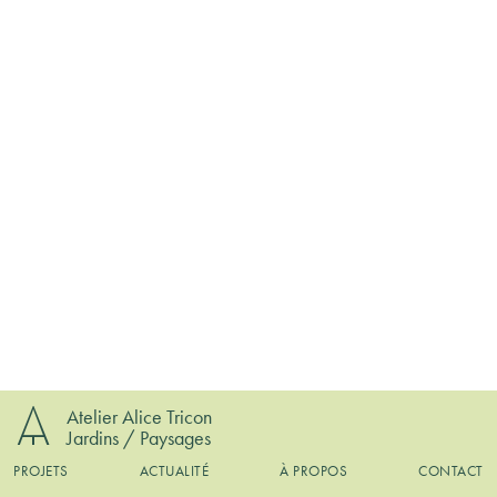
Atelier Alice Tricon
Jardins / Paysages
PROJETS
ACTUALITÉ
À PROPOS
CONTACT