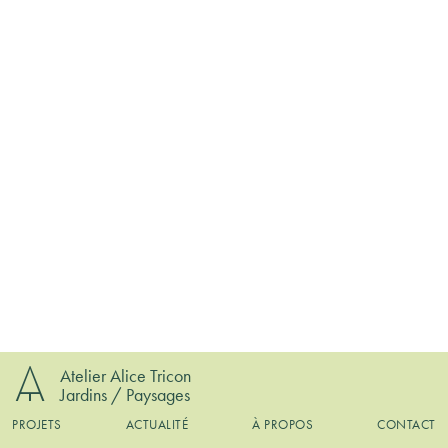
Atelier Alice Tricon
Jardins / Paysages
PROJETS
ACTUALITÉ
À PROPOS
CONTACT