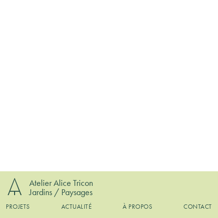
Atelier Alice Tricon
Jardins / Paysages
PROJETS
ACTUALITÉ
À PROPOS
CONTACT