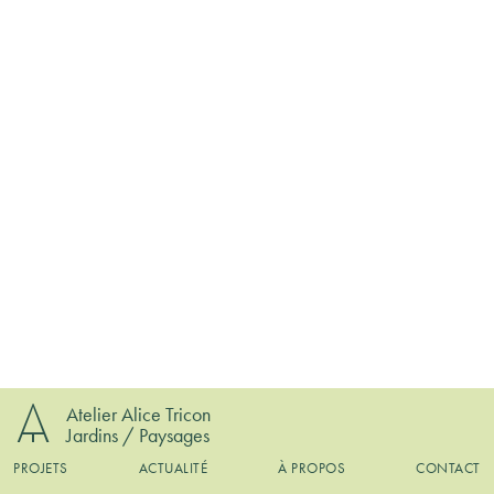
Atelier Alice Tricon
Jardins / Paysages
PROJETS
ACTUALITÉ
À PROPOS
CONTACT