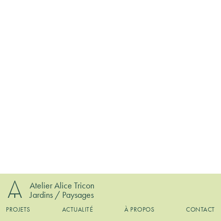
Atelier Alice Tricon
Jardins / Paysages
PROJETS
ACTUALITÉ
À PROPOS
CONTACT